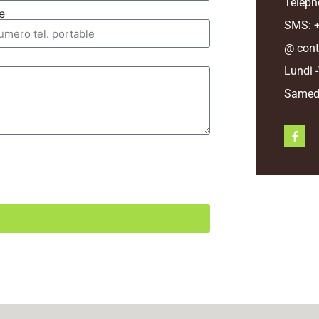
Téléph
e
SMS: +
@ cont
Lundi 
Samedi