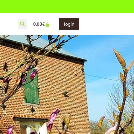
login
0,00
€